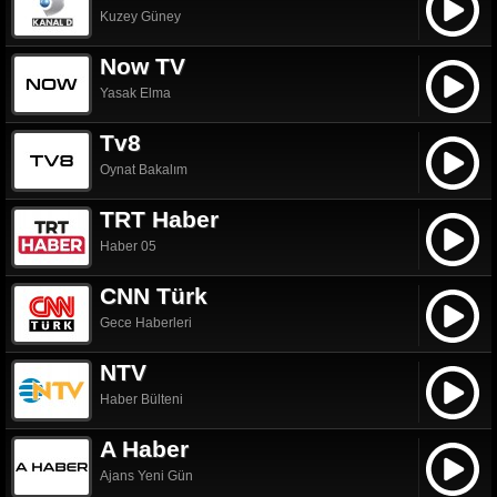
Kuzey Güney
Now TV
Yasak Elma
Tv8
Oynat Bakalım
TRT Haber
Haber 05
CNN Türk
Gece Haberleri
NTV
Haber Bülteni
A Haber
Ajans Yeni Gün