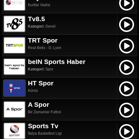
Kurtlar Vadisi
Tv8.5
Kategori:
Genel
TRT Spor
Real Betis - O. Lyon
beIN Sports Haber
Kategori:
Spor
HT Spor
Kürsü
A Spor
Bir Zamanlar Futbol
Sports Tv
İtalya Basketbol Ligi