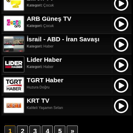
Kategori:
Çocuk
ARB Güneş TV
Kategori:
Çocuk
İsrail - ABD - İran Savaşı
Kategori:
Haber
Lider Haber
Kategori:
Haber
TGRT Haber
Huzura Doğru
KRT TV
Kaliteli Yaşamın Sırları
1
2
3
4
5
»