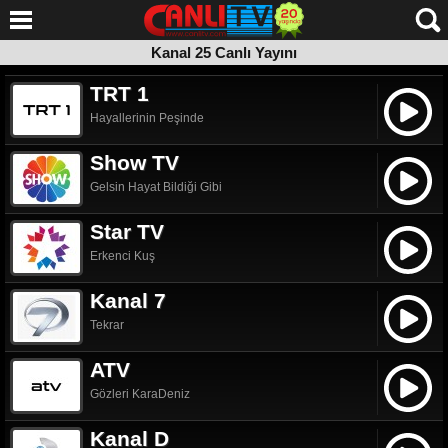
Kanal 25 Canlı Yayını
Kanal 25 Canlı Yayını
telif sahibinin talebi üzerine web sitemizden kaldırılmıştır.
Kanalın canlı yayınına yönlendirilmek için tıklayın.
TRT 1
Hayallerinin Peşinde
Show TV
Gelsin Hayat Bildiği Gibi
Star TV
Erkenci Kuş
Kanal 7
Tekrar
ATV
Gözleri KaraDeniz
Kanal D