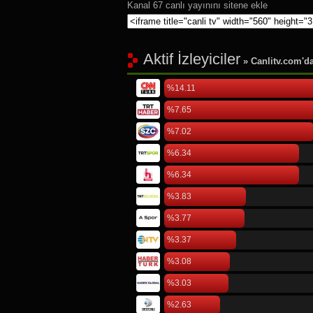
Kanal 67 canlı yayınını sitene ekle
Aktif İzleyiciler
» Canlitv.com'da 
%14.11
%7.65
%7.02
%6.34
%6.34
%3.83
%3.77
%3.37
%3.08
%3.03
%2.63