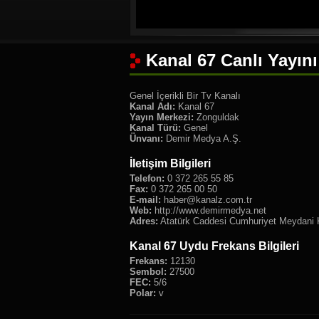
Kanal 67 Canlı Yayını
Genel İçerikli Bir Tv Kanalı
Kanal Adı:
Kanal 67
Yayın Merkezi:
Zonguldak
Kanal Türü:
Genel
Ünvanı:
Demir Medya A.Ş.
İletişim Bilgileri
Telefon:
0 372 265 55 85
Fax:
0 372 265 00 50
E-mail:
haber@kanalz.com.tr
Web:
http://www.demirmedya.net
Adres:
Atatürk Caddesi Cumhuriyet Meydan
Kanal 67 Uydu Frekans Bilgileri
Frekans:
12130
Sembol:
27500
FEC:
5/6
Polar:
v