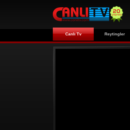
Canlı Tv
Reytingler