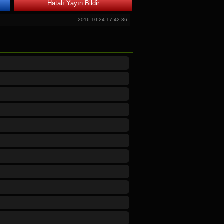
Hatalı Yayın Bildir
2016-10-24 17:42:36
man yapacak zonguldak ilçesinde oturanlar
 ediyormu
2015-10-08 00:31:31
pandı şimdi hangi tivi var zonguldaga ayıt
m zonguldak haberleri için
2015-03-11 03:22:51
l 67 Z yi uyduda izleme sansimiz yokmu bu
nirim lutfen beni kirmayn sevgiler hanife
2014-11-18 16:45:39
t ediyorumLakin ZTV İzleyemiyorumUydu
2014-09-18 11:23:21
gıl