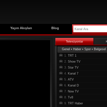
Yayın Akışları
Blog
Televizyonlar
Genel
•
Haber
•
Spor
•
Belgesel
1.
TRT 1
2.
Show TV
3.
Star TV
4.
Kanal 7
5.
ATV
6.
Kanal D
7.
Now TV
8.
Tv8
9.
TRT Haber