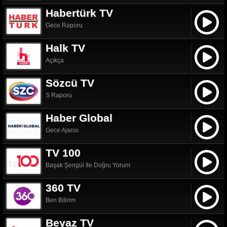
Habertürk TV
Gece Raporu
Halk TV
Açıkça
Sözcü TV
S Raporu
Haber Global
Gece Ajansı
TV 100
Başak Şengül Ile Doğru Yorum
360 TV
Ben Bilirim
Beyaz TV