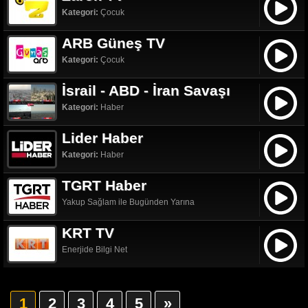
Kategori:
Çocuk
ARB Güneş TV
Kategori:
Çocuk
İsrail - ABD - İran Savaşı
Kategori:
Haber
Lider Haber
Kategori:
Haber
TGRT Haber
Yakup Sağlam ile Bugünden Yarına
KRT TV
Enerjide Bilgi Net
1
2
3
4
5
»