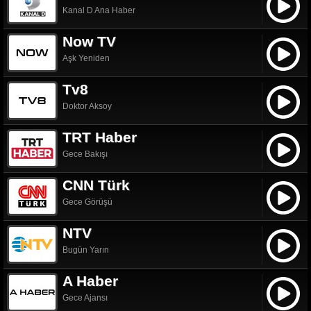
Kanal D Ana Haber
Now TV
Aşk Yeniden
Tv8
Doktor Aksoy
TRT Haber
Gece Bakışı
CNN Türk
Gece Görüşü
NTV
Bugün Yarın
A Haber
Gece Ajansı