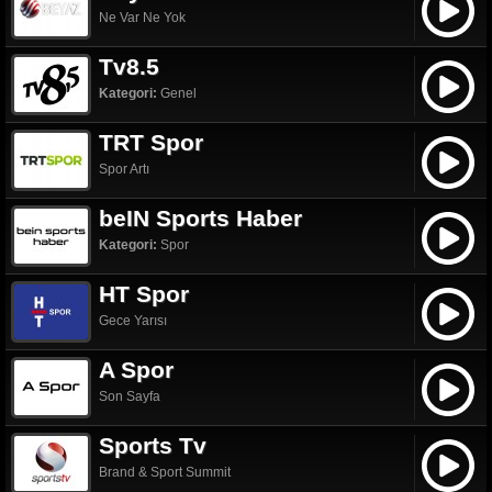
Ne Var Ne Yok
Tv8.5
Kategori:
Genel
TRT Spor
Spor Artı
beIN Sports Haber
Kategori:
Spor
HT Spor
Gece Yarısı
A Spor
Son Sayfa
Sports Tv
Brand & Sport Summit