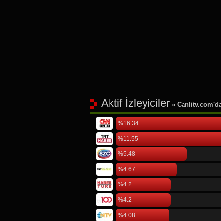
Aktif İzleyiciler
» Canlitv.com'da 
%16.34
%11.55
%5.48
%4.67
%4.2
%4.2
%4.08