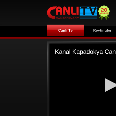
Canlı Tv
Reytingler