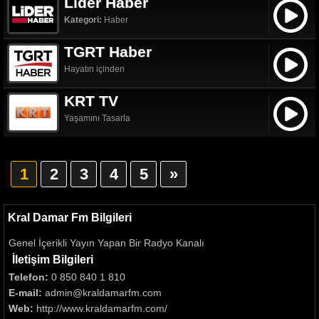
Lider Haber
Kategori:
Haber
TGRT Haber
Hayatın içinden
KRT TV
Yaşamını Tasarla
1
2
3
4
5
»
Kral Damar Fm Bilgileri
Genel İçerikli Yayın Yapan Bir Radyo Kanalı
İletişim Bilgileri
Telefon:
0 850 840 1 810
E-mail:
admin@kraldamarfm.com
Web:
http://www.kraldamarfm.com/