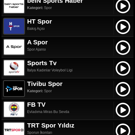
beIN Sports Haber
Kategori:
Spor
HT Spor
Bakış Açısı
A Spor
Spor Ajansı
Sports Tv
İtalya Kadınlar Voleybol Ligi
Tivibu Spor
Kategori:
Spor
FB TV
Evladıma Miras Bu Sevda
TRT Spor Yıldız
Sporun İkonları