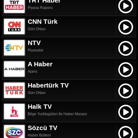
TRT Haber
Piyasa Raporu
CNN Türk
Gün Ortası
NTV
Piyasalar
A Haber
Ajans
Habertürk TV
Gün Ortası
Halk TV
Bilge Yurtdagülen İle Haber Masası
Sözcü TV
Haber Bülteni