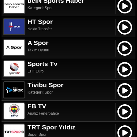
beIN Sports Haber
Kategori:
Spor
HT Spor
Nokta Transfer
A Spor
Takım Oyunu
Sports Tv
EHF Euro
Tivibu Spor
Kategori:
Spor
FB TV
Analiz Fenerbahçe
TRT Spor Yıldız
Süper Spor