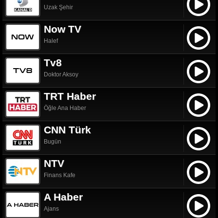
Uzak Şehir
Now TV
Halef
Tv8
Doktor Aksoy
TRT Haber
Öğle Ana Haber
CNN Türk
Bugün
NTV
Finans Kafe
A Haber
Ajans