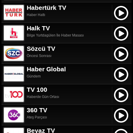
Habertürk TV
Haber Hattı
Halk TV
Bilge Yurtdagülen İle Haber Masası
Sözcü TV
Öncesi Sonrası
Haber Global
Gündem
TV 100
Haberde Gün Ortası
360 TV
Ateş Parçası
Beyaz TV