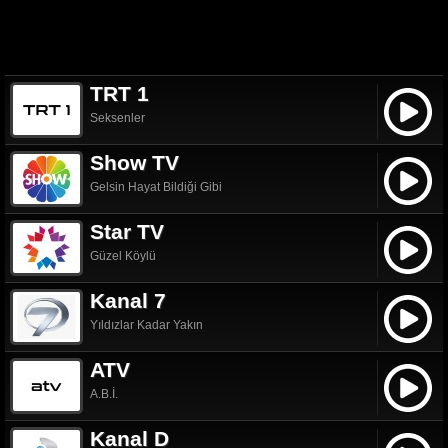
TRT 1
Seksenler
Show TV
Gelsin Hayat Bildiği Gibi
Star TV
Güzel Köylü
Kanal 7
Yıldızlar Kadar Yakın
ATV
A.B.İ.
Kanal D