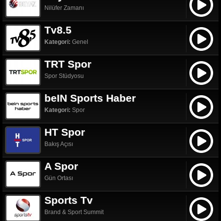
Nilüfer Zamanı
Tv8.5
Kategori:
Genel
TRT Spor
Spor Stüdyosu
beIN Sports Haber
Kategori:
Spor
HT Spor
Bakış Açısı
A Spor
Gün Ortası
Sports Tv
Brand & Sport Summit