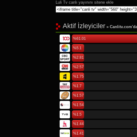
Luli Tv canlı yayınını sitene ekle
Aktif İzleyiciler
» Canlitv.com'da 
%61.01
%5.1
%2.81
%2.57
%1.75
%1.7
%1.57
%1.54
%1.5
%1.44
%1.41