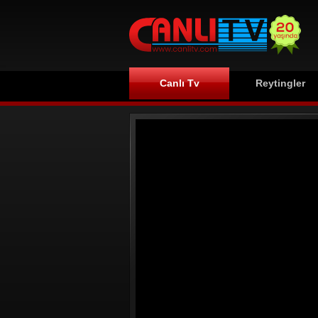
Canlı Tv
Reytingler