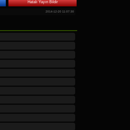
Hatalı Yayın Bildir
2014-12-20 11:07:30
 ben10 yasıma gelm1yasımda çoçok izlerdim
sayılar rakamlar oyunlar öğreniyor iyki lulı
2014-01-16 14:24:27
yan ekranda görmek istiyor. İletişime
2013-10-30 21:17:33
 açısın yaaaaaa
2012-06-11 17:45:15
şında.Hep Luli TV'yi izliyor.Sabah-akşam
2012-01-05 22:21:23