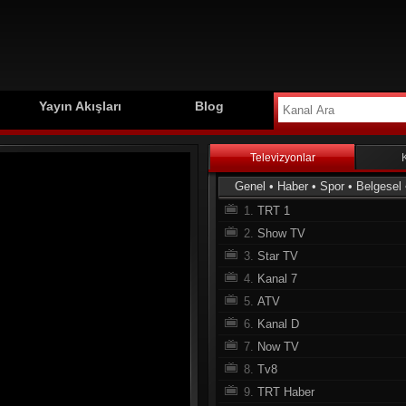
Yayın Akışları
Blog
Televizyonlar
Genel
•
Haber
•
Spor
•
Belgesel
1.
TRT 1
2.
Show TV
3.
Star TV
4.
Kanal 7
5.
ATV
6.
Kanal D
7.
Now TV
8.
Tv8
9.
TRT Haber