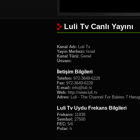
Luli Tv Canlı Yayını
Kanal Adı:
Luli Tv
Yayın Merkezi:
İsrail
Kanal Türü:
Genel
Ünvanı:
İletişim Bilgileri
Telefon:
972-3649-6228
Fax:
972-3649-6229
E-mail:
info@luli.tv
Web:
http://www.luli.tv
Adres:
Luli - The Channel For Babies 7 Haruge
Luli Tv Uydu Frekans Bilgileri
Frekans:
11938
Sembol:
27500
FEC:
5/6
Polar:
h