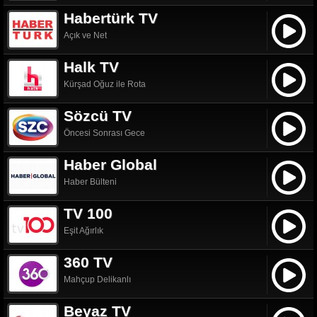
Habertürk TV
Açık ve Net
Halk TV
Kürşad Oğuz ile Rota
Sözcü TV
Öncesi Sonrası Gece
Haber Global
Haber Bülteni
TV 100
Eşit Ağırlık
360 TV
Mahçup Delikanlı
Beyaz TV