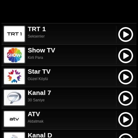
TRT 1
Seksenler
Show TV
Kirli Para
Star TV
Güzel Köylü
Kanal 7
30 Saniye
ATV
Aldatmak
Kanal D