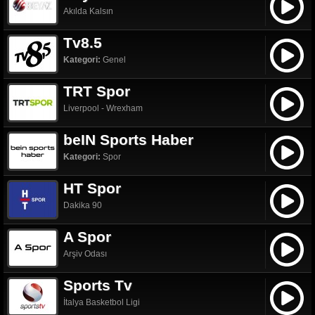
Akılda Kalsın
Tv8.5
Kategori:
Genel
TRT Spor
Liverpool - Wrexham
beIN Sports Haber
Kategori:
Spor
HT Spor
Dakika 90
A Spor
Arşiv Odası
Sports Tv
İtalya Basketbol Ligi