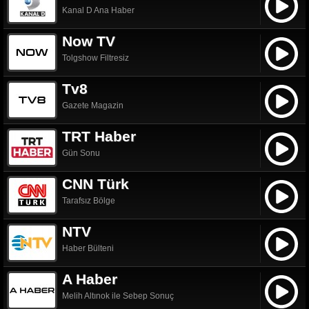
Kanal D Ana Haber
Now TV
Tolgshow Filtresiz
Tv8
Gazete Magazin
TRT Haber
Gün Sonu
CNN Türk
Tarafsız Bölge
NTV
Haber Bülteni
A Haber
Melih Altınok ile Sebep Sonuç