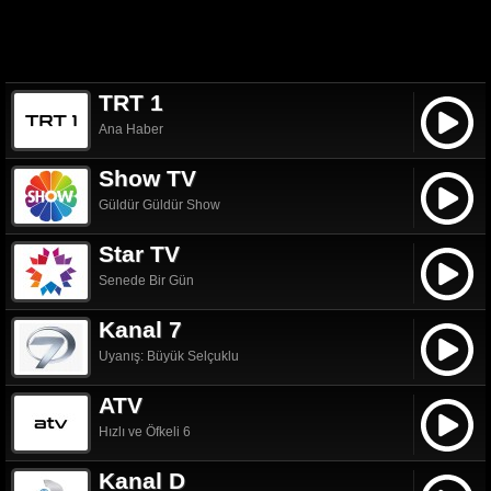
TRT 1
Ana Haber
Show TV
Güldür Güldür Show
Star TV
Senede Bir Gün
Kanal 7
Uyanış: Büyük Selçuklu
ATV
Hızlı ve Öfkeli 6
Kanal D