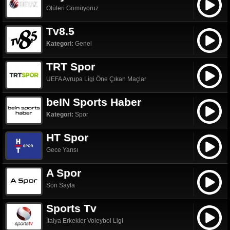
Ölüleri Gömüyoruz
Tv8.5
Kategori:
Genel
TRT Spor
UEFA Avrupa Ligi Öne Çıkan Maçlar
beIN Sports Haber
Kategori:
Spor
HT Spor
Gece Yarısı
A Spor
Son Sayfa
Sports Tv
İtalya Erkekler Voleybol Ligi