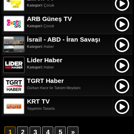
Kategori:
Çocuk
ARB Güneş TV
Kategori:
Çocuk
İsrail - ABD - İran Savaşı
Kategori:
Haber
Lider Haber
Kategori:
Haber
TGRT Haber
Gürkan Hacır ile Taksim Meydanı
KRT TV
Yaşamını Tasarla
1
2
3
4
5
»