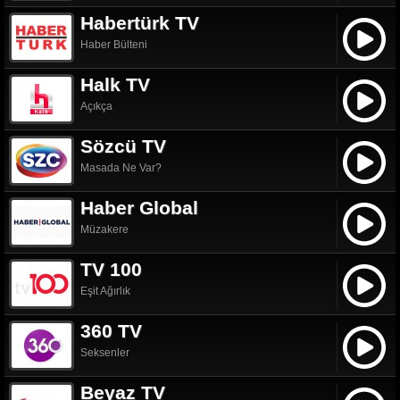
Habertürk TV
Haber Bülteni
Halk TV
Açıkça
Sözcü TV
Masada Ne Var?
Haber Global
Müzakere
TV 100
Eşit Ağırlık
360 TV
Seksenler
Beyaz TV