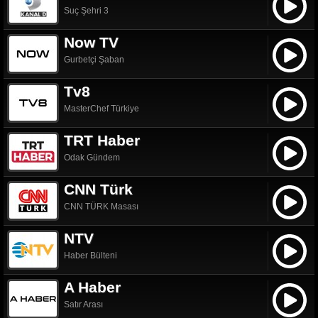
Suç Şehri 3
Now TV
Gurbetçi Şaban
Tv8
MasterChef Türkiye
TRT Haber
Odak Gündem
CNN Türk
CNN TÜRK Masası
NTV
Haber Bülteni
A Haber
Satır Arası