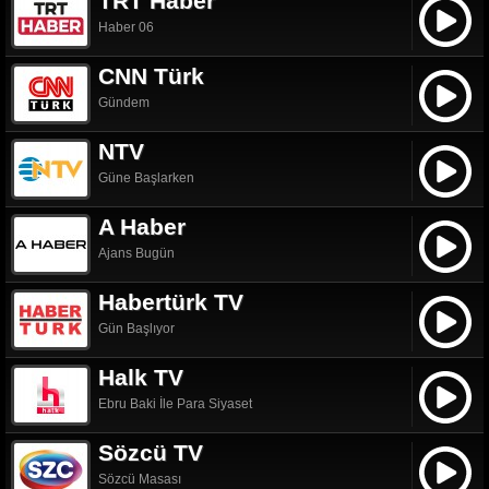
TRT Haber
Haber 06
CNN Türk
Gündem
NTV
Güne Başlarken
A Haber
Ajans Bugün
Habertürk TV
Gün Başlıyor
Halk TV
Ebru Baki İle Para Siyaset
Sözcü TV
Sözcü Masası