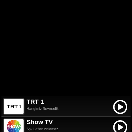
TRT 1
Hangimiz Sevmedik
Show TV
Aşk Laftan Anlamaz