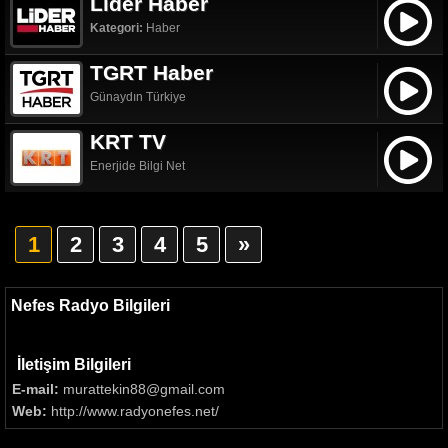
Lider Haber
Kategori:
Haber
TGRT Haber
Günaydın Türkiye
KRT TV
Enerjide Bilgi Net
1
2
3
4
5
»
Nefes Radyo Bilgileri
İletişim Bilgileri
E-mail:
murattekin88@gmail.com
Web:
http://www.radyonefes.net/