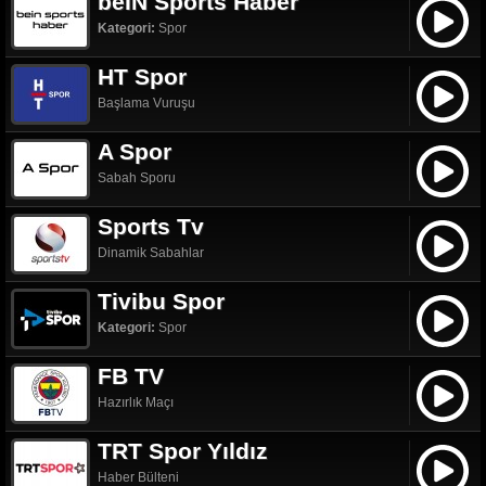
beIN Sports Haber
Kategori:
Spor
HT Spor
Başlama Vuruşu
A Spor
Sabah Sporu
Sports Tv
Dinamik Sabahlar
Tivibu Spor
Kategori:
Spor
FB TV
Hazırlık Maçı
TRT Spor Yıldız
Haber Bülteni