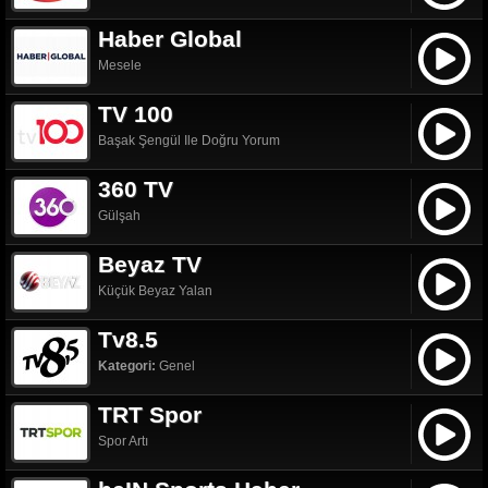
Haber Global
Mesele
TV 100
Başak Şengül Ile Doğru Yorum
360 TV
Gülşah
Beyaz TV
Küçük Beyaz Yalan
Tv8.5
Kategori:
Genel
TRT Spor
Spor Artı