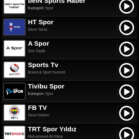
beIN Sports Haber
Kategori:
Spor
HT Spor
Gece Yarısı
A Spor
Son Sayfa
Sports Tv
Brand & Sport Summit
Tivibu Spor
Kategori:
Spor
FB TV
Gece Haberi
TRT Spor Yıldız
Muhammed Ali Etkisi