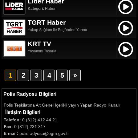
Lider Haber
Kategori:
Haber
TGRT Haber
Yakup Sağlam ile Bugünden Yarına
KRT TV
Yaşamını Tasarla
1
2
3
4
5
»
Polis Radyosu Bilgileri
Polis Teşkilatına Ait Genel İçerikli yayın Yapan Radyo Kanalı
İletişim Bilgileri
Telefon:
0 (312) 412 44 21
Fax:
0 (312) 231 317
E-mail:
polisradyosu@egm.gov.tr