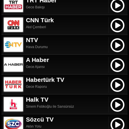
TRT Haber
Gece Bakışı
CNN Türk
Akıl Çemberi
NTV
Hava Durumu
A Haber
Gece Ajansı
Habertürk TV
Gece Raporu
Halk TV
Sinem Fıstıkoğlu ile Sansürsüz
Sözcü TV
Aklın Yolu