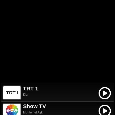
TRT 1
Dizi
Show TV
Muhtemel Aşk