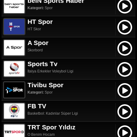
beIN Sports Haber
Kategori:
Spor
HT Spor
HT Skor
A Spor
Skorbord
Sports Tv
İtalya Erkekler Voleybol Ligi
Tivibu Spor
Kategori:
Spor
FB TV
Basketbol: Kadınlar Süper Ligi
TRT Spor Yıldız
O Benim Hocam