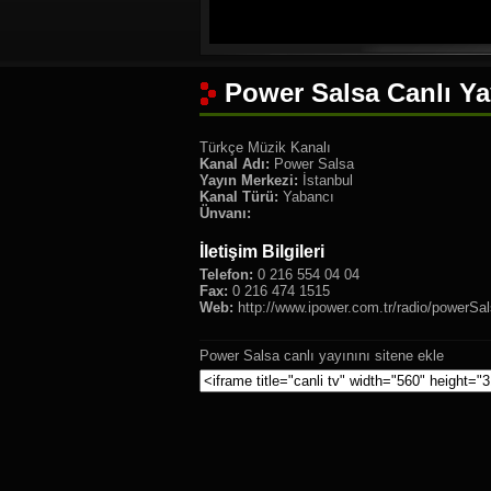
Power Salsa Canlı Ya
Türkçe Müzik Kanalı
Kanal Adı:
Power Salsa
Yayın Merkezi:
İstanbul
Kanal Türü:
Yabancı
Ünvanı:
İletişim Bilgileri
Telefon:
0 216 554 04 04
Fax:
0 216 474 1515
Web:
http://www.ipower.com.tr/radio/powerSa
Power Salsa canlı yayınını sitene ekle