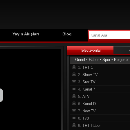
Yayın Akışları
Blog
Televizyonlar
Genel
•
Haber
•
Spor
•
Belgesel
1.
TRT 1
2.
Show TV
3.
Star TV
4.
Kanal 7
5.
ATV
6.
Kanal D
7.
Now TV
8.
Tv8
9.
TRT Haber