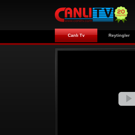
Canlı Tv
Reytingler