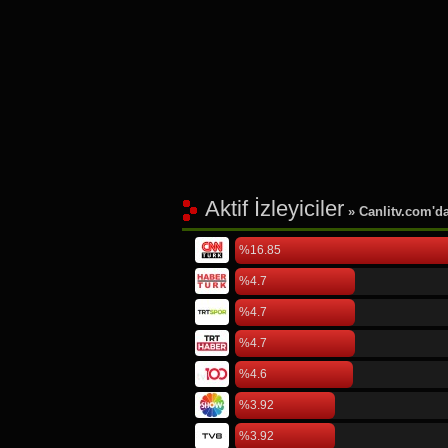
Aktif İzleyiciler
» Canlitv.com'da 
%16.85
%4.7
%4.7
%4.7
%4.6
%3.92
%3.92