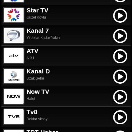
Star TV
Güzel Köylü
Kanal 7
Yıldızlar Kadar Yakın
ATV
A.B.İ.
Kanal D
Uzak Şehir
Now TV
Halef
Tv8
Doktor Aksoy