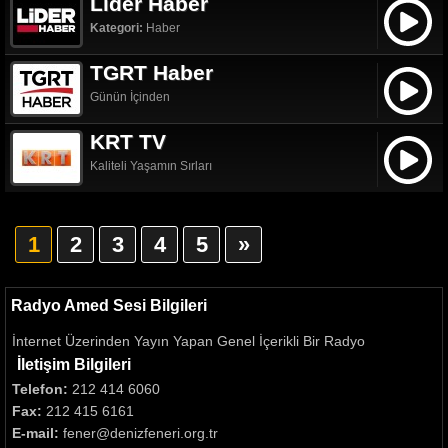
Lider Haber
Kategori:
Haber
TGRT Haber
Günün İçinden
KRT TV
Kaliteli Yaşamın Sırları
1
2
3
4
5
»
Radyo Amed Sesi Bilgileri
İnternet Üzerinden Yayın Yapan Genel İçerikli Bir Radyo
İletişim Bilgileri
Telefon:
212 414 6060
Fax:
212 415 6161
E-mail:
fener@denizfeneri.org.tr