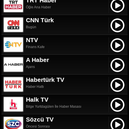
TRT Haber
Öğle Ana Haber
CNN Türk
Bugün
NTV
Finans Kafe
A Haber
Ajans
Habertürk TV
Haber Hattı
Halk TV
Bilge Yurtdagülen İle Haber Masası
Sözcü TV
Öncesi Sonrası