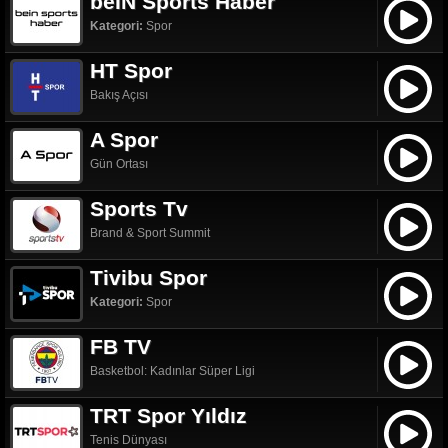
beIN Sports Haber
Kategori:
Spor
HT Spor
Bakış Açısı
A Spor
Gün Ortası
Sports Tv
Brand & Sport Summit
Tivibu Spor
Kategori:
Spor
FB TV
Basketbol: Kadınlar Süper Ligi
TRT Spor Yıldız
Tenis Dünyası