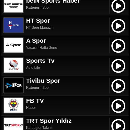
beIN Sports Haber
Kategori:
Spor
HT Spor
HT Spor Magazin
A Spor
Yaşasın Hafta Sonu
Sports Tv
Auto Life
Tivibu Spor
Kategori:
Spor
FB TV
Haber
TRT Spor Yıldız
Kardeşler Takımı