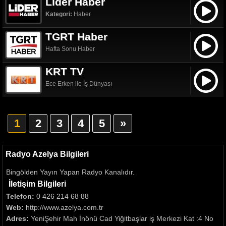
Lider Haber
Kategori:
Haber
TGRT Haber
Hafta Sonu Haber
KRT TV
Ece Erken ile İş Dünyası
1
2
3
4
5
»
Radyo Azelya Bilgileri
Bingölden Yayın Yapan Radyo Kanalıdır.
İletişim Bilgileri
Telefon:
0 426 214 68 88
Web:
http://www.azelya.com.tr
Adres:
YeniŞehir Mah İnönü Cad Yiğitbaşlar iş Merkezi Kat :4 No