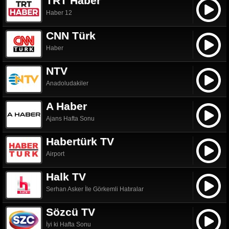
TRT Haber
Haber 12
CNN Türk
Haber
NTV
Anadoludakiler
A Haber
Ajans Hafta Sonu
Habertürk TV
Airport
Halk TV
Serhan Asker İle Görkemli Hatıralar
Sözcü TV
İyi ki Hafta Sonu