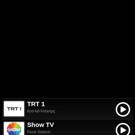
TRT 1
Kod Adı Kırlangıç
Show TV
Pazar Sürprizi