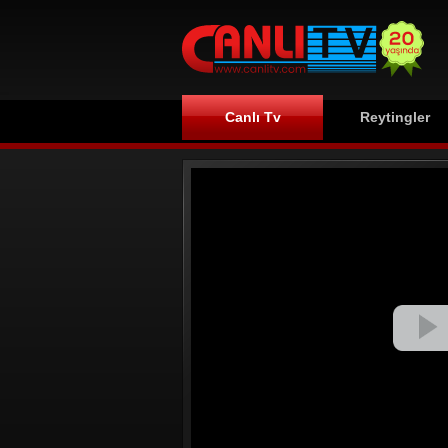
Canlı Tv
Reytingler