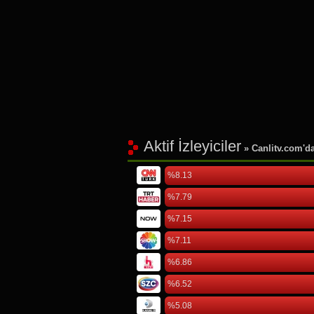
Aktif İzleyiciler
» Canlitv.com'da 
%8.13
%7.79
%7.15
%7.11
%6.86
%6.52
%5.08