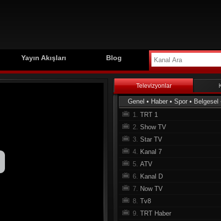
Yayın Akışları
Blog
Televizyonlar
Genel
•
Haber
•
Spor
•
Belgesel
1.
TRT 1
2.
Show TV
3.
Star TV
4.
Kanal 7
5.
ATV
6.
Kanal D
7.
Now TV
8.
Tv8
9.
TRT Haber