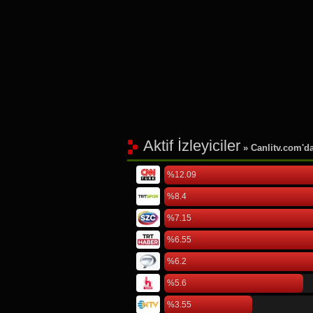
Aktif İzleyiciler
» Canlitv.com'da 
%12.09
%8.4
%7.15
%6.55
%6.2
%5.6
%3.55