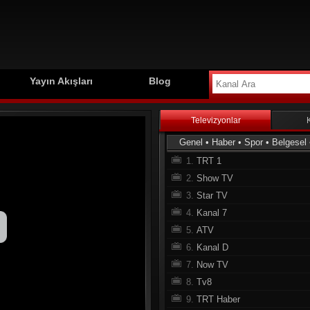
Yayın Akışları
Blog
Televizyonlar
Genel
•
Haber
•
Spor
•
Belgesel
1.
TRT 1
2.
Show TV
3.
Star TV
4.
Kanal 7
5.
ATV
6.
Kanal D
7.
Now TV
8.
Tv8
9.
TRT Haber