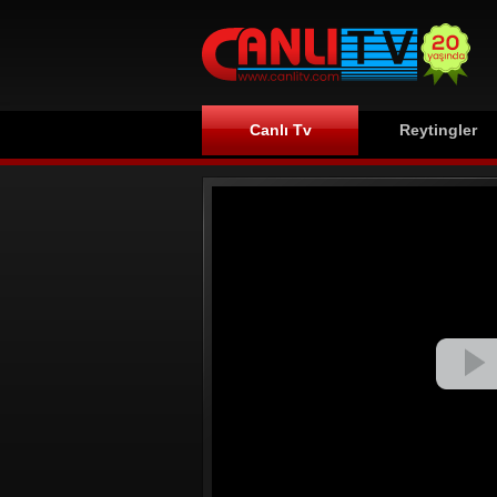
Canlı Tv
Reytingler