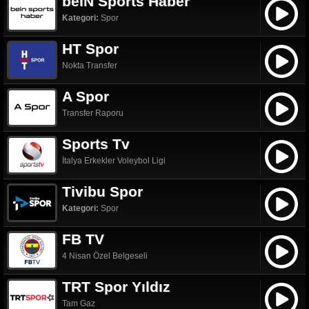
beIN Sports Haber
Kategori:
Spor
HT Spor
Nokta Transfer
A Spor
Transfer Raporu
Sports Tv
İtalya Erkekler Voleybol Ligi
Tivibu Spor
Kategori:
Spor
FB TV
4 Nisan Özel Belgeseli
TRT Spor Yıldız
Tam Gaz