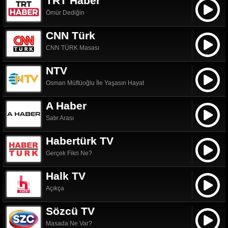
TRT Haber
Ömür Dediğin
CNN Türk
CNN TÜRK Masası
NTV
Osman Müftüoğlu İle Yaşasın Hayat
A Haber
Satır Arası
Habertürk TV
Gerçek Fikri Ne?
Halk TV
Açıkça
Sözcü TV
Masada Ne Var?