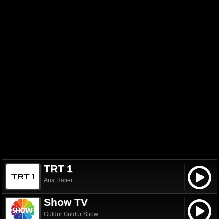
TRT 1
Ana Haber
Show TV
Güldür Güldür Show