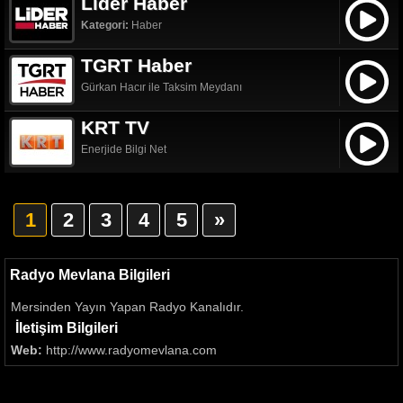
Lider Haber
Kategori:
Haber
TGRT Haber
Gürkan Hacır ile Taksim Meydanı
KRT TV
Enerjide Bilgi Net
1
2
3
4
5
»
Radyo Mevlana Bilgileri
Mersinden Yayın Yapan Radyo Kanalıdır.
İletişim Bilgileri
Web:
http://www.radyomevlana.com