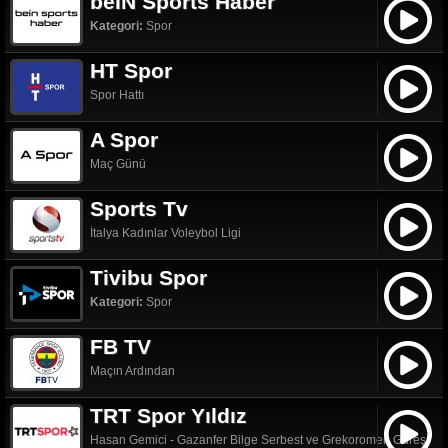
beIN Sports Haber
Kategori:
Spor
HT Spor
Spor Hattı
A Spor
Maç Günü
Sports Tv
İtalya Kadınlar Voleybol Ligi
Tivibu Spor
Kategori:
Spor
FB TV
Maçın Ardından
TRT Spor Yıldız
Hasan Gemici - Gazanfer Bilge Serbest ve Grekoromen Güreş