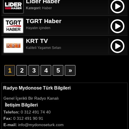
Lider Haber
Kategori:
Haber
TGRT Haber
Hayatın içinden
KRT TV
Kaliteli Yaşamın Sırları
1
2
3
4
5
»
Radyo Mydonose Türk Bilgileri
Genel İçerikli Bir Radyo Kanalı
İletişim Bilgileri
Telefon:
0 312 491 74 40
Fax:
0 312 491 90 91
E-mail:
info@mydonoseturk.com