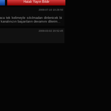
Hatalı Yayın Bildir
2009-07-10 10:28:50
saca tek kelimeyle sıkılmadan dinlenicek bi
kanalınızın başarıların devamını dilerim...
2009-03-02 20:52:45