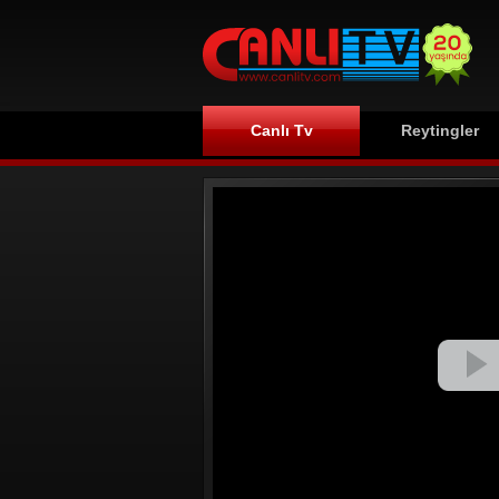
Canlı Tv
Reytingler