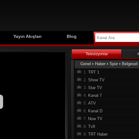
Yayın Akışları
Blog
Televizyonlar
Genel
•
Haber
•
Spor
•
Belgesel
1.
TRT 1
2.
Show TV
3.
Star TV
4.
Kanal 7
5.
ATV
6.
Kanal D
7.
Now TV
8.
Tv8
9.
TRT Haber