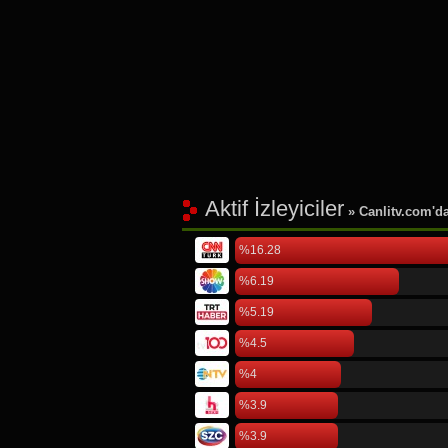
Aktif İzleyiciler
» Canlitv.com'da 
%16.28
%6.19
%5.19
%4.5
%4
%3.9
%3.9