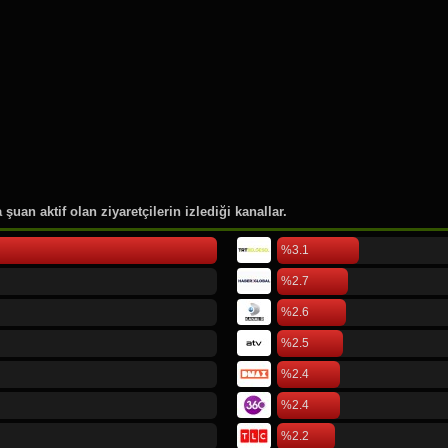
46.
ARB Güneş TV
47.
İsrail - ABD - İran Savaşı
48.
Lider Haber
49.
TGRT Haber
50.
KRT TV
51.
Ulusal Kanal
52.
Bengü Türk TV
53.
Bloomberg HT
şuan aktif olan ziyaretçilerin izlediği kanallar.
54.
Akit TV
55.
Flash Haber Tv
%3.1
56.
Ülke TV
%2.7
57.
İlke TV
%2.6
58.
Tele1 TV
59.
A Para
%2.5
60.
Yol Tv
%2.4
61.
Neo Haber
%2.4
62.
Telenews
%2.2
63.
Meltem TV