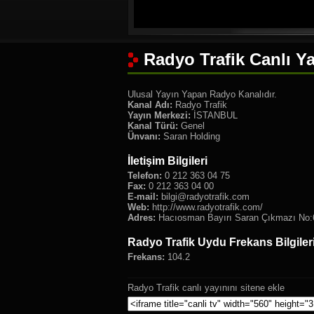
Radyo Trafik Canlı Ya
Ulusal Yayın Yapan Radyo Kanalıdır.
Kanal Adı:
Radyo Trafik
Yayın Merkezi:
İSTANBUL
Kanal Türü:
Genel
Ünvanı:
Saran Holding
İletişim Bilgileri
Telefon:
0 212 363 04 75
Fax:
0 212 363 04 00
E-mail:
bilgi@radyotrafik.com
Web:
http://www.radyotrafik.com/
Adres:
Hacıosman Bayırı Saran Çıkmazı No:6
Radyo Trafik Uydu Frekans Bilgiler
Frekans:
104.2
Radyo Trafik canlı yayınını sitene ekle