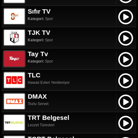
Sıfır TV
Kategori:
Spor
TJK TV
Kategori:
Spor
Tay Tv
Kategori:
Spor
TLC
Hawaii Evleri Yenileniyor
DMAX
Tozlu Servet
TRT Belgesel
Lezzet Türevleri