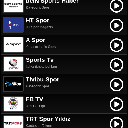
beIN Sports Haber
Kategori:
Spor
HT Spor
HT Spor Magazin
A Spor
Yaşasın Hafta Sonu
Sports Tv
İtalya Basketbol Ligi
Tivibu Spor
Kategori:
Spor
FB TV
U19 Paf Ligi
TRT Spor Yıldız
Kardeşler Takımı