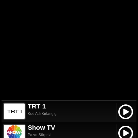
TRT 1
Kod Adı Kırlangıç
Show TV
Pazar Sürprizi