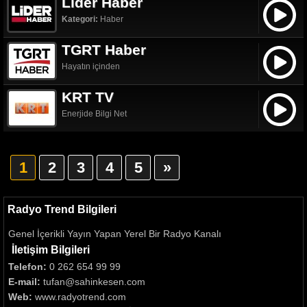
Lider Haber
Kategori:
Haber
TGRT Haber
Hayatın içinden
KRT TV
Enerjide Bilgi Net
1
2
3
4
5
»
Radyo Trend Bilgileri
Genel İçerikli Yayın Yapan Yerel Bir Radyo Kanalı
İletişim Bilgileri
Telefon:
0 262 654 99 99
E-mail:
tufan@sahinkesen.com
Web:
www.radyotrend.com