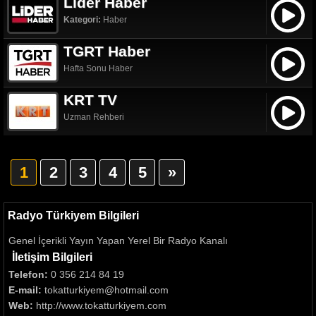
Lider Haber
Kategori:
Haber
TGRT Haber
Hafta Sonu Haber
KRT TV
Uzman Rehberi
1
2
3
4
5
»
Radyo Türkiyem Bilgileri
Genel İçerikli Yayın Yapan Yerel Bir Radyo Kanalı
İletişim Bilgileri
Telefon:
0 356 214 84 19
E-mail:
tokatturkiyem@hotmail.com
Web:
http://www.tokatturkiyem.com