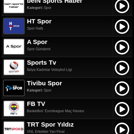
beIN Sports Haber
Kategori:
Spor
HT Spor
Spor Hattı
A Spor
Spor Gündemi
Sports Tv
İtalya Kadınlar Voleybol Ligi
Tivibu Spor
Kategori:
Spor
FB TV
Basketbol: Euroleague Maç Havası
TRT Spor Yıldız
VNL Erkekler Yarı Final