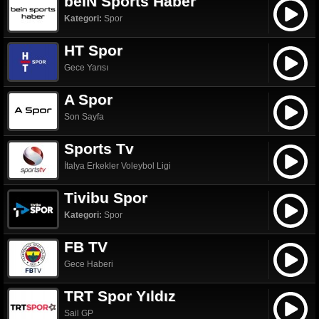
beIN Sports Haber
Kategori:
Spor
HT Spor
Gece Yarısı
A Spor
Son Sayfa
Sports Tv
İtalya Erkekler Voleybol Ligi
Tivibu Spor
Kategori:
Spor
FB TV
Gece Haberi
TRT Spor Yıldız
Sail GP