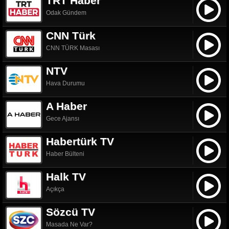
TRT Haber
Odak Gündem
CNN Türk
CNN TÜRK Masası
NTV
Hava Durumu
A Haber
Gece Ajansı
Habertürk TV
Haber Bülteni
Halk TV
Açıkça
Sözcü TV
Masada Ne Var?