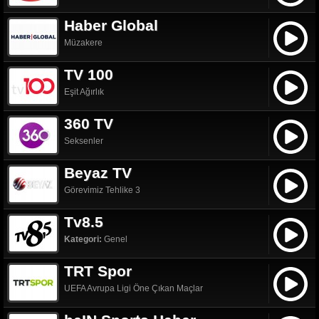
Haber Global
Müzakere
TV 100
Eşit Ağırlık
360 TV
Seksenler
Beyaz TV
Görevimiz Tehlike 3
Tv8.5
Kategori:
Genel
TRT Spor
UEFA Avrupa Ligi Öne Çıkan Maçlar