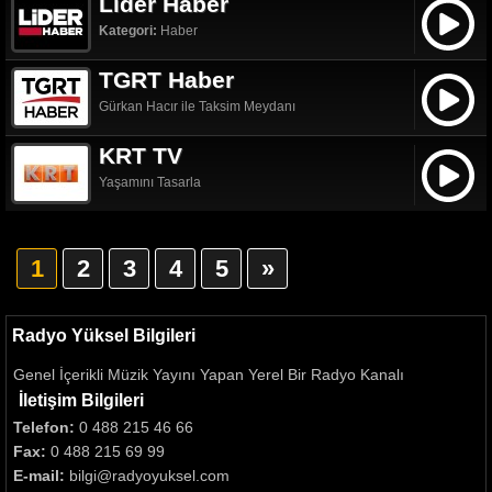
Lider Haber
Kategori:
Haber
TGRT Haber
Gürkan Hacır ile Taksim Meydanı
KRT TV
Yaşamını Tasarla
1
2
3
4
5
»
Radyo Yüksel Bilgileri
Genel İçerikli Müzik Yayını Yapan Yerel Bir Radyo Kanalı
İletişim Bilgileri
Telefon:
0 488 215 46 66
Fax:
0 488 215 69 99
E-mail:
bilgi@radyoyuksel.com