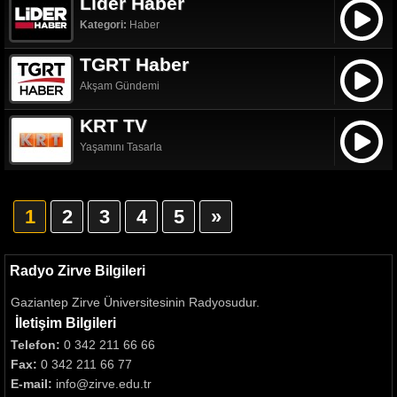
Lider Haber
Kategori:
Haber
TGRT Haber
Akşam Gündemi
KRT TV
Yaşamını Tasarla
1
2
3
4
5
»
Radyo Zirve Bilgileri
Gaziantep Zirve Üniversitesinin Radyosudur.
İletişim Bilgileri
Telefon:
0 342 211 66 66
Fax:
0 342 211 66 77
E-mail:
info@zirve.edu.tr