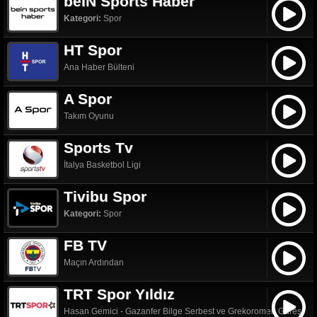
beIN Sports Haber
Kategori:
Spor
HT Spor
Ana Haber Bülteni
A Spor
Takım Oyunu
Sports Tv
İtalya Basketbol Ligi
Tivibu Spor
Kategori:
Spor
FB TV
Maçın Ardından
TRT Spor Yıldız
Hasan Gemici - Gazanfer Bilge Serbest ve Grekoromen Güreş