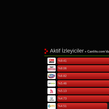
Aktif İzleyiciler
» Canlitv.com'da 
%9.41
%8.06
%6.82
%5.46
%5.13
%4.73
%4.51