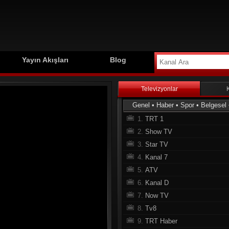
Yayın Akışları
Blog
Televizyonlar
Genel
•
Haber
•
Spor
•
Belgesel
1.
TRT 1
2.
Show TV
3.
Star TV
4.
Kanal 7
5.
ATV
6.
Kanal D
7.
Now TV
8.
Tv8
9.
TRT Haber