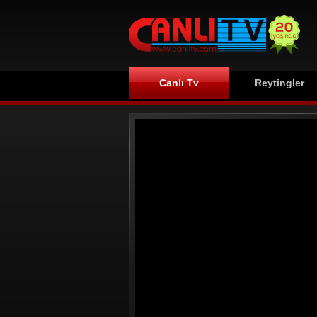
Canlı Tv
Reytingler