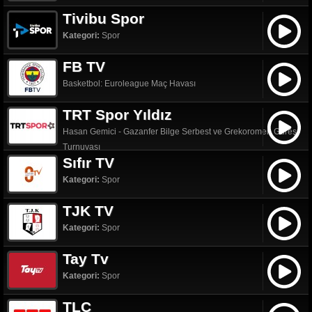
Tivibu Spor
Kategori:
Spor
FB TV
Basketbol: Euroleague Maç Havası
TRT Spor Yıldız
Hasan Gemici - Gazanfer Bilge Serbest ve Grekoromen Güreş
Turnuvası
Sıfır TV
Kategori:
Spor
TJK TV
Kategori:
Spor
Tay Tv
Kategori:
Spor
TLC