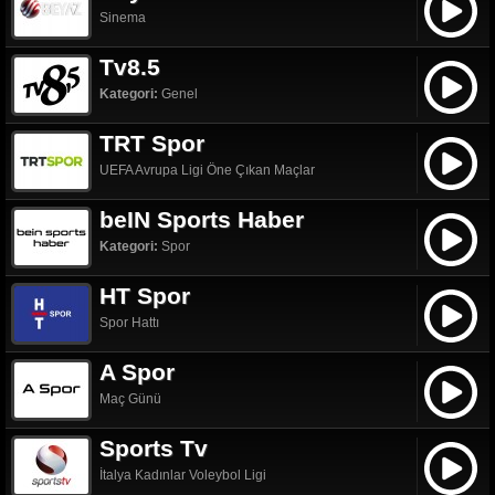
Sinema
Tv8.5
Kategori:
Genel
TRT Spor
UEFA Avrupa Ligi Öne Çıkan Maçlar
beIN Sports Haber
Kategori:
Spor
HT Spor
Spor Hattı
A Spor
Maç Günü
Sports Tv
İtalya Kadınlar Voleybol Ligi