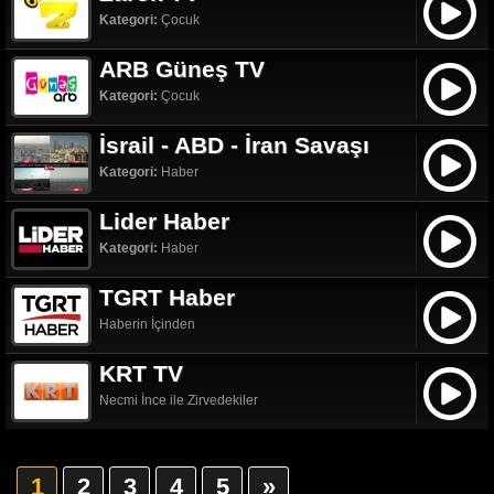
Kategori:
Çocuk
ARB Güneş TV
Kategori:
Çocuk
İsrail - ABD - İran Savaşı
Kategori:
Haber
Lider Haber
Kategori:
Haber
TGRT Haber
Haberin İçinden
KRT TV
Necmi İnce ile Zirvedekiler
1
2
3
4
5
»