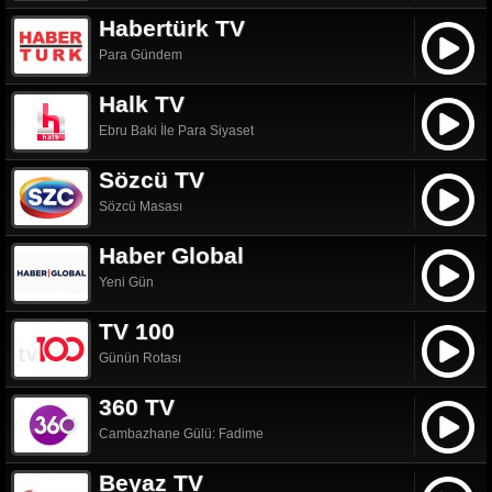
Habertürk TV
Para Gündem
Halk TV
Ebru Baki İle Para Siyaset
Sözcü TV
Sözcü Masası
Haber Global
Yeni Gün
TV 100
Günün Rotası
360 TV
Cambazhane Gülü: Fadime
Beyaz TV