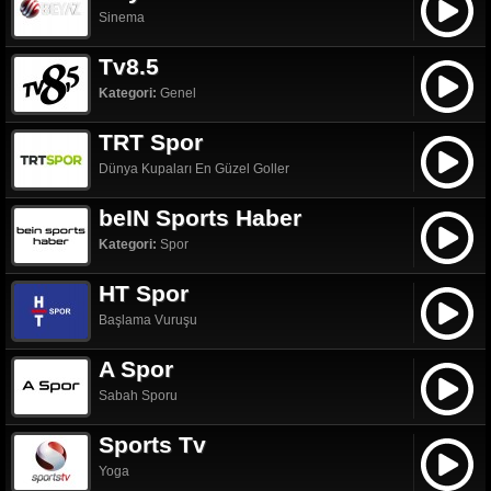
Sinema
Tv8.5
Kategori:
Genel
TRT Spor
Dünya Kupaları En Güzel Goller
beIN Sports Haber
Kategori:
Spor
HT Spor
Başlama Vuruşu
A Spor
Sabah Sporu
Sports Tv
Yoga