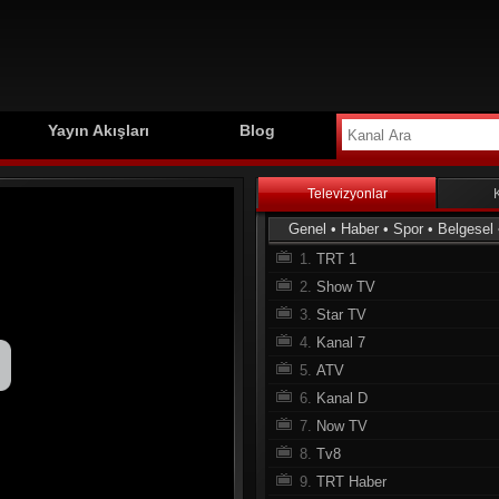
Yayın Akışları
Blog
Televizyonlar
Genel
•
Haber
•
Spor
•
Belgesel
1.
TRT 1
2.
Show TV
3.
Star TV
4.
Kanal 7
5.
ATV
6.
Kanal D
7.
Now TV
8.
Tv8
9.
TRT Haber