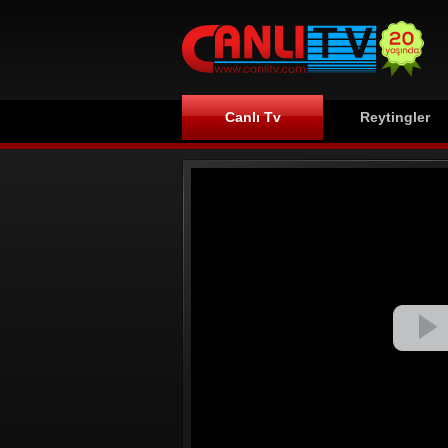
Canlı Tv
Reytingler