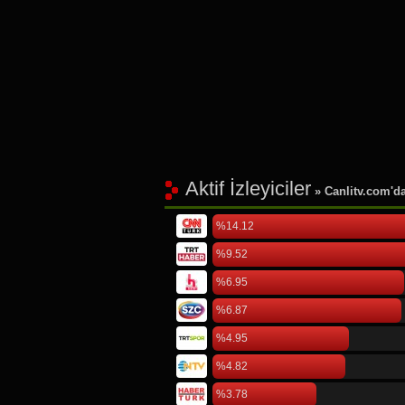
Aktif İzleyiciler
» Canlitv.com'da 
%14.12
%9.52
%6.95
%6.87
%4.95
%4.82
%3.78