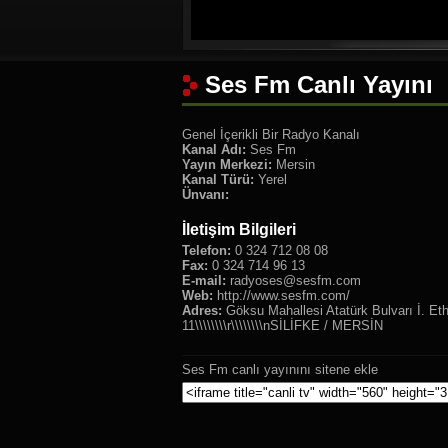
Ses Fm Canlı Yayını
Genel İçerikli Bir Radyo Kanalı
Kanal Adı:
Ses Fm
Yayın Merkezi:
Mersin
Kanal Türü:
Yerel
Ünvanı:
İletişim Bilgileri
Telefon:
0 324 712 08 08
Fax:
0 324 714 96 13
E-mail:
radyoses@sesfm.com
Web:
http://www.sesfm.com/
Adres:
Göksu Mahallesi Atatürk Bulvarı İ. Et
11\\\\\\\\r\\\\\\\\nSİLİFKE / MERSİN
Ses Fm canlı yayınını sitene ekle