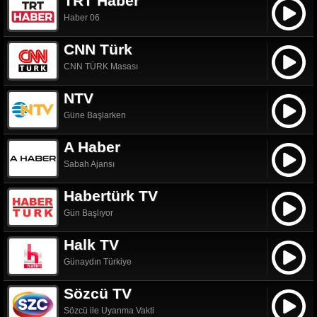
TRT Haber
Haber 06
CNN Türk
CNN TÜRK Masası
NTV
Güne Başlarken
A Haber
Sabah Ajansı
Habertürk TV
Gün Başlıyor
Halk TV
Günaydın Türkiye
Sözcü TV
Sözcü ile Uyanma Vakti