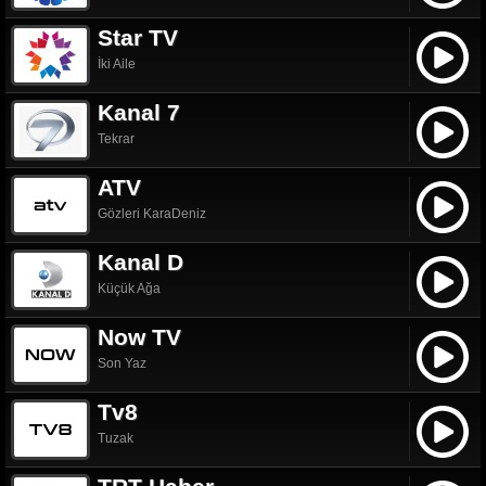
Star TV
İki Aile
Kanal 7
Tekrar
ATV
Gözleri KaraDeniz
Kanal D
Küçük Ağa
Now TV
Son Yaz
Tv8
Tuzak