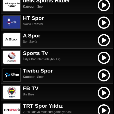
beIN Sports Haber
Kategori:
Spor
HT Spor
Nokta Transfer
A Spor
Son Sayfa
Sports Tv
İtalya Kadınlar Voleybol Ligi
Tivibu Spor
Kategori:
Spor
FB TV
Biz Bize
TRT Spor Yıldız
2026 Dünya Motosurf Şampiyonası