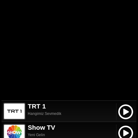
TRT 1
Hangimiz Sevmedik
Show TV
Yeni Gelin