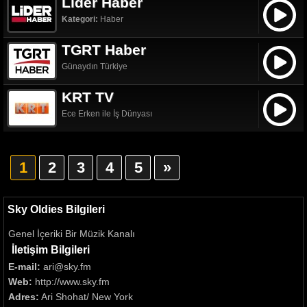
Lider Haber
Kategori:
Haber
TGRT Haber
Günaydın Türkiye
KRT TV
Ece Erken ile İş Dünyası
1
2
3
4
5
»
Sky Oldies Bilgileri
Genel İçeriki Bir Müzik Kanalı
İletişim Bilgileri
E-mail:
ari@sky.fm
Web:
http://www.sky.fm
Adres:
Ari Shohat/ New York