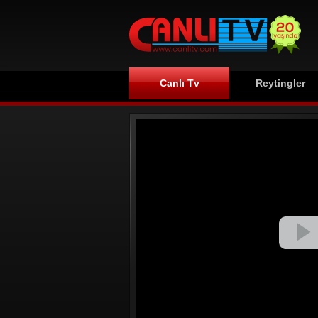
Canlı Tv
Reytingler