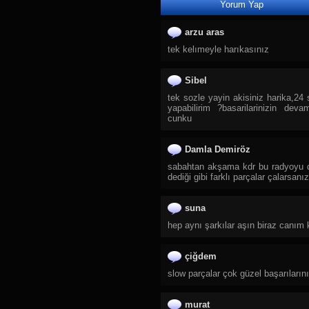
Yorum Yap
28.
TRT Spor Yıldız
29.
Sıfır TV
arzu aras
30.
TJK TV
tek kelımeyle harıkasınız
31.
Tay Tv
32.
TLC
Sibel
33.
DMAX
tek sozle yayin akisiniz harika,24 s
yapabilirim ?basarilarinizin de
34.
TRT Belgesel
cunku
35.
TGRT Belgesel
36.
Yaban TV
Damla Demiröz
37.
CGTN Documentary
sabahtan akşama kdr bu radyoyu d
dediği gibi farklı parçalar çalarsanı
38.
TRT Çocuk
39.
Cartoon Network
suna
40.
Diyanet Çocuk
hep aynı şarkılar aşın biraz canım 
41.
TRT Diyanet Çocuk
42.
Minika Çocuk
çiğdem
43.
Spacetoon Kids TV
slow parçalar çok güzel başarıların
44.
Minika Go
45.
Zarok TV
murat