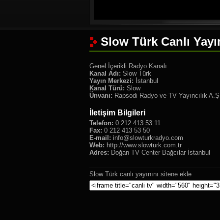
Slow Türk Canlı Yayı
Genel İçerikli Radyo Kanalı
Kanal Adı:
Slow Türk
Yayın Merkezi:
İstanbul
Kanal Türü:
Slow
Ünvanı:
Rapsodi Radyo ve TV Yayıncılık A.Ş
İletişim Bilgileri
Telefon:
0 212 413 53 11
Fax:
0 212 413 53 50
E-mail:
info@slowturkradyo.com
Web:
http://www.slowturk.com.tr
Adres:
Doğan TV Center Bağcılar İstanbul
Slow Türk canlı yayınını sitene ekle