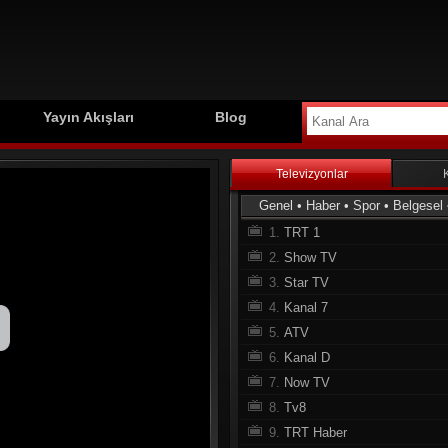
Yayın Akışları
Blog
Televizyonlar
Genel
•
Haber
•
Spor
•
Belgesel
1.
TRT 1
2.
Show TV
3.
Star TV
4.
Kanal 7
5.
ATV
6.
Kanal D
7.
Now TV
8.
Tv8
9.
TRT Haber