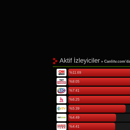
Aktif İzleyiciler
» Canlitv.com'da 
%11.69
%8.05
%7.41
%6.25
%5.39
%4.49
%4.41