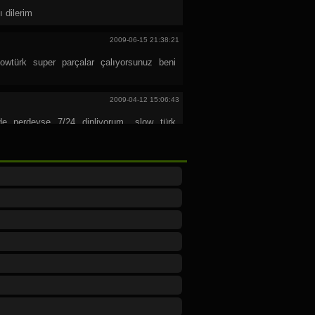
 dilerim
2009-06-15 21:38:21
slowtürk super parçalar çalıyorsunuz beni
2009-04-12 15:06:43
de nerdeyse 7/24 dinliyorum....slow türk
ilerim...iyi yayinlar
2008-12-30 14:12:32
dün gitti izmire izmirdekilerine selam lar
2008-12-14 23:26:49
rum. Dinlerken sanki parça listesini ben
 parçalar ard arda sıralanıyor. Hele bir de
ına baylıyorumYolunuz açık olsun....
2008-11-29 01:01:23
e vazgeçemediğim radikal bir kanal lütfen