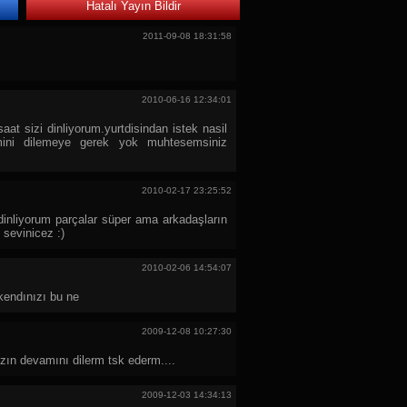
Hatalı Yayın Bildir
2011-09-08 18:31:58
2010-06-16 12:34:01
aat sizi dinliyorum.yurtdisindan istek nasil
vamini dilemeye gerek yok muhtesemsiniz
2010-02-17 23:25:52
inliyorum parçalar süper ama arkadaşların
z sevinicez :)
2010-02-06 14:54:07
kendınızı bu ne
2009-12-08 10:27:30
ızın devamını dilerm tsk ederm....
2009-12-03 14:34:13