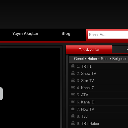
Yayın Akışları
Blog
Televizyonlar
Genel
•
Haber
•
Spor
•
Belgesel
1.
TRT 1
2.
Show TV
3.
Star TV
4.
Kanal 7
5.
ATV
6.
Kanal D
7.
Now TV
8.
Tv8
9.
TRT Haber