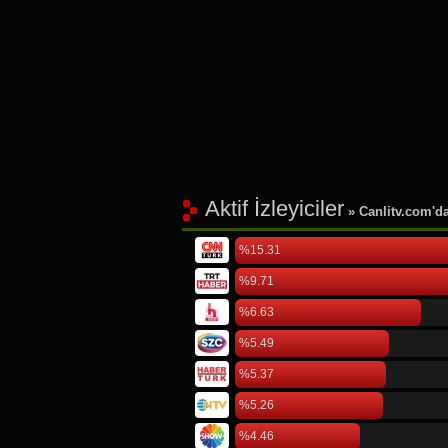
Aktif İzleyiciler
» Canlitv.com'da 
%15.31
%9.71
%6.63
%5.49
%5.37
%5.26
%4.46