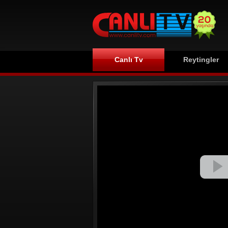
Canlı Tv
Reytingler