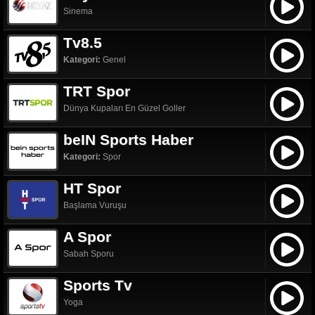
Sinema
Tv8.5
Kategori:
Genel
TRT Spor
Dünya Kupaları En Güzel Goller
beIN Sports Haber
Kategori:
Spor
HT Spor
Başlama Vuruşu
A Spor
Sabah Sporu
Sports Tv
Yoga