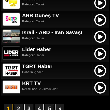
Kategori:
Çocuk
ARB Güneş TV
Kategori:
Çocuk
İsrail - ABD - İran Savaşı
Kategori:
Haber
Lider Haber
Kategori:
Haber
TGRT Haber
Haberin İçinden
KRT TV
Necmi İnce ile Zirvedekiler
1
2
3
4
5
»