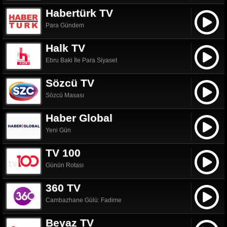
Habertürk TV
Para Gündem
Halk TV
Ebru Baki İle Para Siyaset
Sözcü TV
Sözcü Masası
Haber Global
Yeni Gün
TV 100
Günün Rotası
360 TV
Cambazhane Gülü: Fadime
Beyaz TV