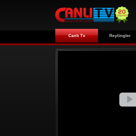
Canlı Tv
Reytingler