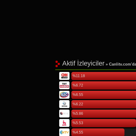
Aktif İzleyiciler
» Canlitv.com'da 
%11.18
%6.72
%6.55
%6.22
%5.86
%5.53
%4.55