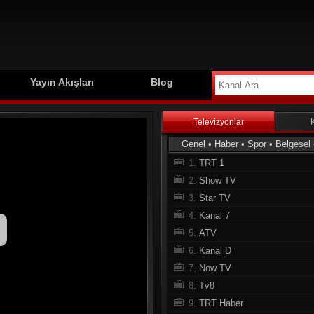
Yayın Akışları
Blog
Televizyonlar
Genel
•
Haber
•
Spor
•
Belgesel
1.
TRT 1
2.
Show TV
3.
Star TV
4.
Kanal 7
5.
ATV
6.
Kanal D
7.
Now TV
8.
Tv8
9.
TRT Haber