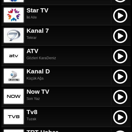
Star TV
İki Aile
Kanal 7
Tekrar
ATV
Gözleri KaraDeniz
Kanal D
Küçük Ağa
Now TV
Son Yaz
Tv8
Tuzak