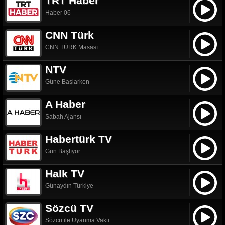
TRT Haber
Haber 06
CNN Türk
CNN TÜRK Masası
NTV
Güne Başlarken
A Haber
Sabah Ajansı
Habertürk TV
Gün Başlıyor
Halk TV
Günaydın Türkiye
Sözcü TV
Sözcü ile Uyanma Vakti