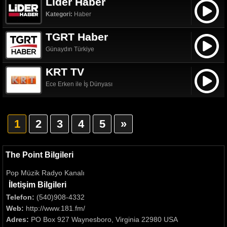
Lider Haber
Kategori:
Haber
TGRT Haber
Günaydın Türkiye
KRT TV
Ece Erken ile İş Dünyası
1
2
3
4
5
»
The Point Bilgileri
Pop Müzik Radyo Kanalı
İletişim Bilgileri
Telefon:
(540)908-4332
Web:
http://www.181.fm/
Adres:
PO Box 927 Waynesboro, Virginia 22980 USA