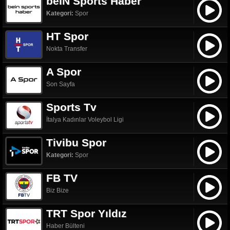
beIN Sports Haber
Kategori:
Spor
HT Spor
Nokta Transfer
A Spor
Son Sayfa
Sports Tv
İtalya Kadınlar Voleybol Ligi
Tivibu Spor
Kategori:
Spor
FB TV
Biz Bize
TRT Spor Yıldız
Haber Bülteni