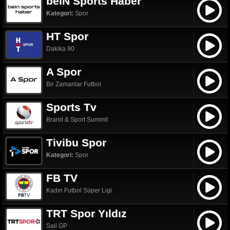
beIN Sports Haber
Kategori:
Spor
HT Spor
Dakika 90
A Spor
Bir Zamanlar Futbol
Sports Tv
Brand & Sport Summit
Tivibu Spor
Kategori:
Spor
FB TV
Kadın Futbol Süper Ligi
TRT Spor Yıldız
Sail GP