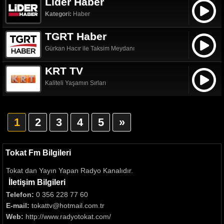
Lider Haber
Kategori:
Haber
TGRT Haber
Gürkan Hacır ile Taksim Meydanı
KRT TV
Kaliteli Yaşamın Sırları
1
2
3
4
5
»
Tokat Fm Bilgileri
Tokat dan Yayın Yapan Radyo Kanalıdır.
İletişim Bilgileri
Telefon:
0 356 228 77 60
E-mail:
tokattv@hotmail.com.tr
Web:
http://www.radyotokat.com/