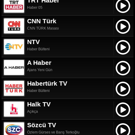
TRT Haber
Haber 05
CNN Türk
CNN TÜRK Masası
NTV
Haber Bülteni
A Haber
Ajans Yeni Gün
Habertürk TV
Haber Bülteni
Halk TV
Açıkça
Sözcü TV
Özlem Gürses ve Barış Terkoğlu