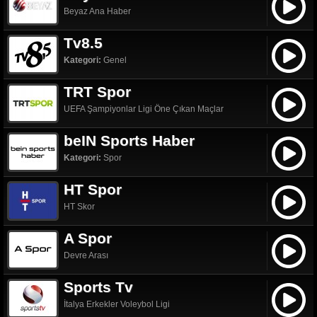
Beyaz Ana Haber
Tv8.5
Kategori:
Genel
TRT Spor
UEFA Şampiyonlar Ligi Öne Çıkan Maçlar
beIN Sports Haber
Kategori:
Spor
HT Spor
HT Skor
A Spor
Devre Arası
Sports Tv
İtalya Erkekler Voleybol Ligi