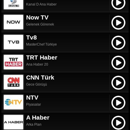
Kanal D Ana Haber
Now TV
Gelenek Görenek
Tv8
MasterChef Türkiye
TRT Haber
Ana Haber 20
CNN Türk
Gece Görüşü
NTV
Piyasalar
A Haber
Arka Plan