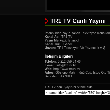
TR1 TV Canlı Yayını
İstanbuldan Yayın Yapan Televizyon Kanalıdır
Kanal Adı:
TR1 TV
Yayın Merkezi:
İstanbul
Kanal Türü:
Genel
Ünvanı:
TR1 Televizyon Ve Yayıncılık A.Ş.
İletişim Bilgileri
Telefon:
0 212 659 84 46
E-mail:
info@trturk.tv
Web:
http://www.trturk.tv
Adres:
Göztepe Mah. İnönü Cad. İstoç Oto Ti
Bağcılar/İSTANBUL
TR1 TV canlı yayınını sitene ekle