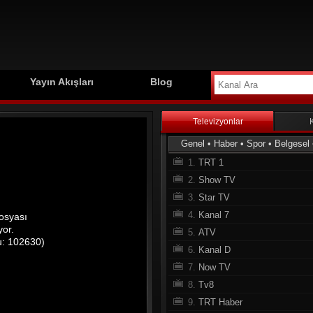
Yayın Akışları
Blog
Televizyonlar
Genel
•
Haber
•
Spor
•
Belgesel
1.
TRT 1
2.
Show TV
3.
Star TV
4.
Kanal 7
5.
ATV
6.
Kanal D
7.
Now TV
8.
Tv8
9.
TRT Haber