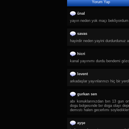
Yorum Yap
28.
TRT Spor Yıldız
29.
Sıfır TV
ünal
30.
TJK TV
yayın neden yok maçı bekliyordum 4
31.
Tay Tv
32.
TLC
savas
33.
DMAX
hayirdir neden yayini durdurdunuz
34.
TRT Belgesel
hicri
35.
TGRT Belgesel
kanal yayınımı durdu bendemi göz
36.
Yaban TV
37.
CGTN Documentary
levent
38.
TRT Çocuk
arkadaşlar yayınlarınızı hiç bir ye
39.
Cartoon Network
40.
Diyanet Çocuk
gurkan sen
41.
TRT Diyanet Çocuk
abı konuklarınızdan bırı 13 gun on
42.
Minika Çocuk
dogu bolgesınde bır doga olayı dep
demıstı halen gecerlımı soyledıkler
43.
Spacetoon Kids TV
44.
Minika Go
ayşe
45.
Zarok TV