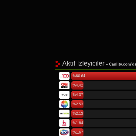
Aktif İzleyiciler
» Canlitv.com'da 
%60.64
%4.42
%4.37
%2.53
%2.13
%1.84
%1.67