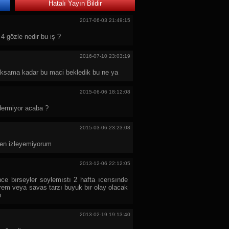
Hatalı Yayın Bildir
2017-06-03 21:49:15
 gözle nedir bu iş ?
2016-07-10 23:03:19
 aksama kadar bu maci bekledik bu ne ya
2015-06-06 18:12:08
dermiyor acaba ?
2015-03-06 23:23:08
rden izleyemiyorum
2013-12-06 22:12:05
ce bırseyler soylemıstı 2 hafta ıcerısınde
rem veya savas tarzı buyuk bır olay olacak
ı
2013-02-19 19:13:40