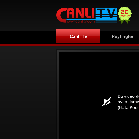
Canlı Tv
Reytingler