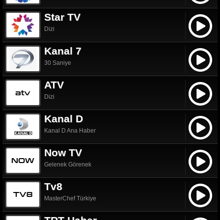
Star TV
Dizi
Kanal 7
30 Saniye
ATV
Dizi
Kanal D
Kanal D Ana Haber
Now TV
Gelenek Görenek
Tv8
MasterChef Türkiye