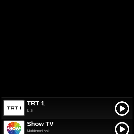
TRT 1
Dizi
Show TV
Muhtemel Aşk