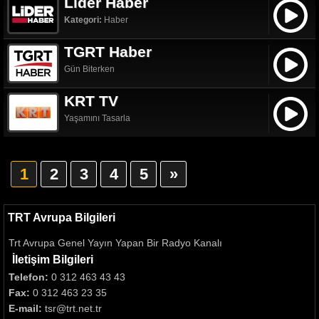
Lider Haber
Kategori:
Haber
TGRT Haber
Gün Biterken
KRT TV
Yaşamını Tasarla
1
2
3
4
5
»
TRT Avrupa Bilgileri
Trt Avrupa Genel Yayın Yapan Bir Radyo Kanalı
İletişim Bilgileri
Telefon:
0 312 463 43 43
Fax:
0 312 463 23 35
E-mail:
tsr@trt.net.tr