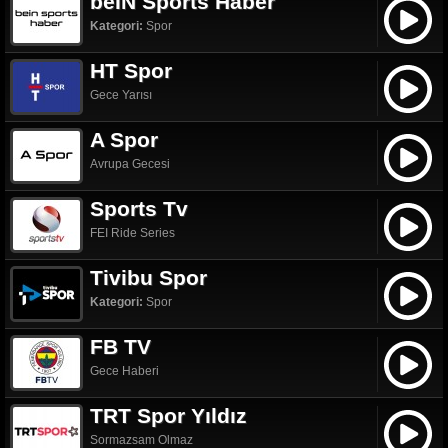
beIN Sports Haber
Kategori:
Spor
HT Spor
Gece Yarısı
A Spor
Avrupa Gecesi
Sports Tv
FEI Ride Series
Tivibu Spor
Kategori:
Spor
FB TV
Gece Haberi
TRT Spor Yıldız
Sormazsam Olmaz