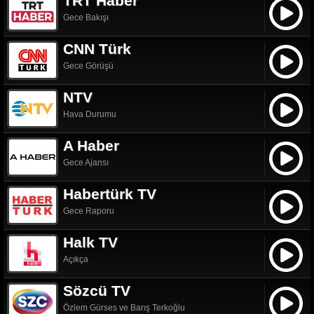
TRT Haber
Gece Bakışı
CNN Türk
Gece Görüşü
NTV
Hava Durumu
A Haber
Gece Ajansı
Habertürk TV
Gece Raporu
Halk TV
Açıkça
Sözcü TV
Özlem Gürses ve Barış Terkoğlu