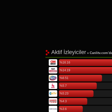
Aktif İzleyiciler
» Canlitv.com'da 
%16.16
%14.19
%6.51
%5.7
%5.23
%4.3
%3.6