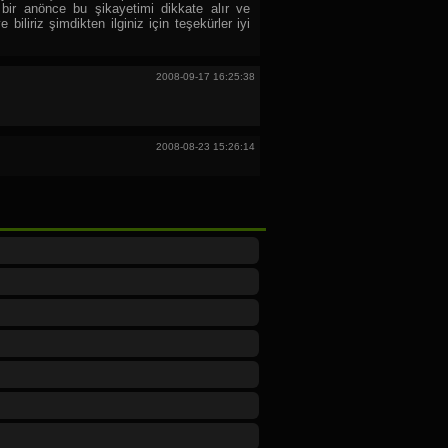
 bir anönce bu şikayetimi dikkate alır ve
e biliriz şimdikten ilginiz için teşekürler iyi
2008-09-17 16:25:38
2008-08-23 15:26:14