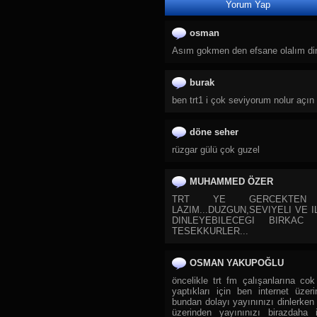
Yorum Yap
28.
TRT Spor Yıldız
29.
Sıfır TV
osman
30.
TJK TV
Asım gokmen den efsane olalım dinle
31.
Tay Tv
32.
TLC
burak
33.
DMAX
ben trt1 i çok seviyorum nolur açın
34.
TRT Belgesel
döne seher
35.
TGRT Belgesel
rüzgar gülü çok guzel
36.
Yaban TV
37.
CGTN Documentary
MUHAMMED ÖZER
38.
TRT Çocuk
TRT YE GERCEKTEN 
39.
Cartoon Network
LAZIM...DUZGUN,SEVIYELI VE 
DINLEYEBILECEGI BIRKAC 
40.
Diyanet Çocuk
TESEKKURLER...
41.
TRT Diyanet Çocuk
42.
Minika Çocuk
OSMAN YAKUPOĞLU
43.
Spacetoon Kids TV
öncelikle trt fm çalışanlarına cok
yaptıkları için ben internet üzer
44.
Minika Go
bundan dolayı yayınınızı dinlerken
45.
Zarok TV
üzerinden yayınınızı birazdaha 