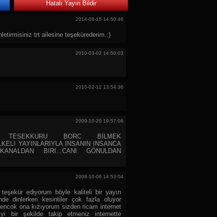
Hatalı Yayın Bildir
2014-08-15 14:50:46
tirmisiniz trt ailesine teşekürederim.:)
2010-03-02 14:50:03
2010-02-12 13:54:36
2009-10-20 19:57:06
TESEKKURU BORC BİLMEK
ILKELI YAYINLARIYLA INSANIN INSANCA
KANALDAN BIRI...CANI GÖNULDAN
2008-10-06 14:53:04
 teşekür ediyorum böyle kaliteli bir yayın
inde dinlerken kesintiler çok fazla oluyor
 encok ona kızıyorum sizden ricam internet
iyi bir şekilde takip etmeniz internette