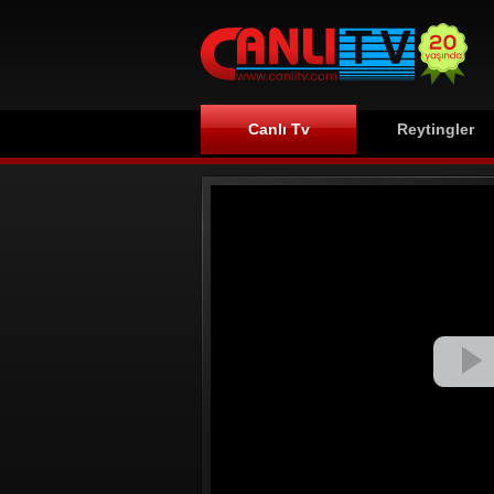
Canlı Tv
Reytingler