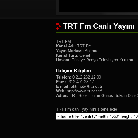
TRT Fm Canlı Yayını
TRT FM
Kanal Adı:
TRT Fm
Yayın Merkezi:
Ankara
Kanal Türü:
Genel
Ünvanı:
Türkiye Radyo Televizyon Kurumu
İletişim Bilgileri
Telefon:
0 212 232 12 00
Fax:
0 312 491 28 17
E-mail:
aktifhat@trt.net.tr
Web:
http://www.trt.net.tr/
Adres:
TRT Sitesi Turan Güneş Bulvarı 0654
TRT Fm canlı yayınını sitene ekle