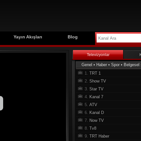
Yayın Akışları
Blog
Televizyonlar
Genel
•
Haber
•
Spor
•
Belgesel
1.
TRT 1
2.
Show TV
3.
Star TV
4.
Kanal 7
5.
ATV
6.
Kanal D
7.
Now TV
8.
Tv8
9.
TRT Haber