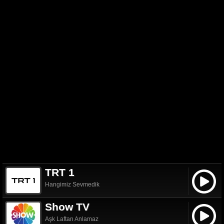
TRT 1
Hangimiz Sevmedik
Show TV
Aşk Laftan Anlamaz