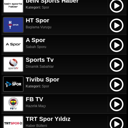
beIN Sports Haber
Kategori:
Spor
HT Spor
Başlama Vuruşu
A Spor
Sabah Sporu
Sports Tv
Dinamik Sabahlar
Tivibu Spor
Kategori:
Spor
FB TV
Hazırlık Maçı
TRT Spor Yıldız
Haber Bülteni