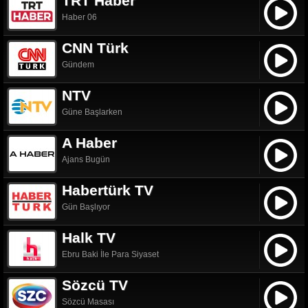
TRT Haber
Haber 06
CNN Türk
Gündem
NTV
Güne Başlarken
A Haber
Ajans Bugün
Habertürk TV
Gün Başlıyor
Halk TV
Ebru Baki İle Para Siyaset
Sözcü TV
Sözcü Masası