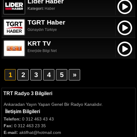
Lider Haber
Kategori:
Haber
TGRT Haber
Günaydın Türkiye
KRT TV
Enerjide Bilgi Net
1
2
3
4
5
»
TRT Radyo 3 Bilgileri
Ankaradan Yayın Yapan Genel Bir Radyo Kanalıdır.
İletişim Bilgileri
Telefon:
0 312 463 43 43
Fax:
0 312 463 23 35
E-mail:
aktifhat@hotmail.com