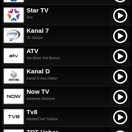
Star TV
Dizi
Kanal 7
30 Saniye
ATV
Var Mısın Yok Musun
Kanal D
Kanal D Ana Haber
Now TV
Gelenek Görenek
Tv8
MasterChef Türkiye