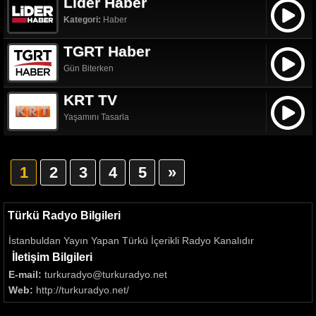
Lider Haber
Kategori:
Haber
TGRT Haber
Gün Biterken
KRT TV
Yaşamını Tasarla
1
2
3
4
5
»
Türkü Radyo Bilgileri
İstanbuldan Yayın Yapan Türkü İçerikli Radyo Kanalıdır
İletişim Bilgileri
E-mail:
turkuradyo@turkuradyo.net
Web:
http://turkuradyo.net/