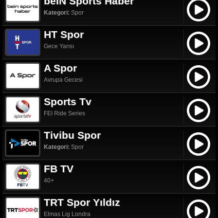
beIN Sports Haber
Kategori:
Spor
HT Spor
Gece Yarısı
A Spor
Avrupa Gecesi
Sports Tv
FEI Ride Series
Tivibu Spor
Kategori:
Spor
FB TV
40+
TRT Spor Yıldız
Elmas Lig Londra