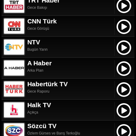
TRT Haber
Gece Bakışı
CNN Türk
Gece Görüşü
NTV
Bugün Yarın
A Haber
Arka Plan
Habertürk TV
Gece Raporu
Halk TV
Açıkça
Sözcü TV
Özlem Gürses ve Barış Terkoğlu