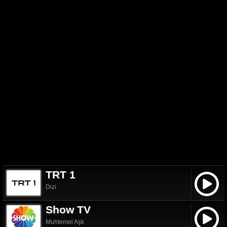
TRT 1
Dizi
Show TV
Muhtemel Aşk