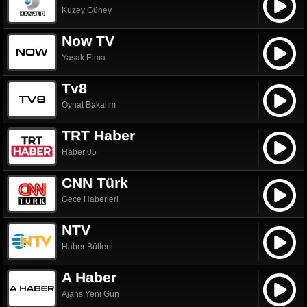
Kuzey Güney
Now TV
Yasak Elma
Tv8
Oynat Bakalım
TRT Haber
Haber 05
CNN Türk
Gece Haberleri
NTV
Haber Bülteni
A Haber
Ajans Yeni Gün