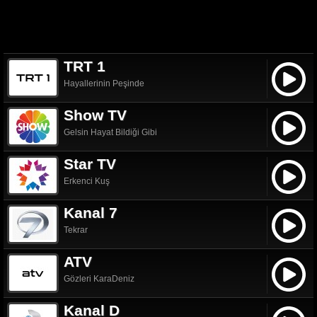
TRT 1
Hayallerinin Peşinde
Show TV
Gelsin Hayat Bildiği Gibi
Star TV
Erkenci Kuş
Kanal 7
Tekrar
ATV
Gözleri KaraDeniz
Kanal D