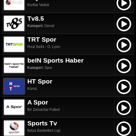
Kurtlar Vadisi
Tv8.5
Kategori:
Genel
TRT Spor
Real Betis - O. Lyon
beIN Sports Haber
Kategori:
Spor
HT Spor
Kürsü
A Spor
Bir Zamanlar Futbol
Sports Tv
İtalya Basketbol Ligi