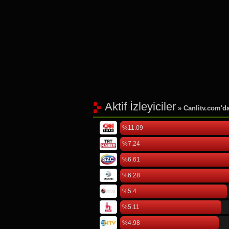
Aktif İzleyiciler
» Canlitv.com'da 
%11.09
%7.24
%6.61
%6.28
%5.4
%5.11
%4.98