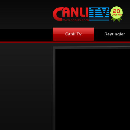
Canlı Tv
Reytingler