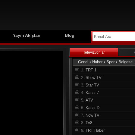
Yayın Akışları
Blog
Televizyonlar
Genel
•
Haber
•
Spor
•
Belgesel
1.
TRT 1
2.
Show TV
3.
Star TV
4.
Kanal 7
5.
ATV
6.
Kanal D
7.
Now TV
8.
Tv8
9.
TRT Haber