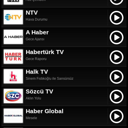
NTV
Hava Durumu
A Haber
Gece Ajansı
Habertürk TV
Gece Raporu
Halk TV
Sinem Fıstıkoğlu ile Sansürsüz
Sözcü TV
Aklın Yolu
Haber Global
Mesele