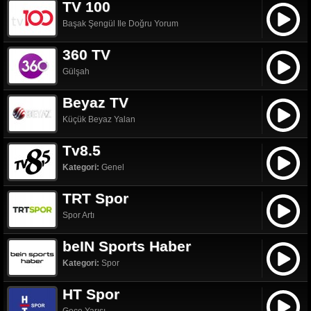
TV 100
Başak Şengül Ile Doğru Yorum
360 TV
Gülşah
Beyaz TV
Küçük Beyaz Yalan
Tv8.5
Kategori:
Genel
TRT Spor
Spor Artı
beIN Sports Haber
Kategori:
Spor
HT Spor