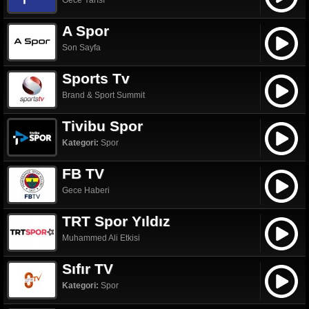
Gece Yarısı
A Spor
Son Sayfa
Sports Tv
Brand & Sport Summit
Tivibu Spor
Kategori:
Spor
FB TV
Gece Haberi
TRT Spor Yıldız
Muhammed Ali Etkisi
Sıfır TV
Kategori:
Spor