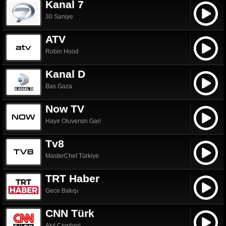
Kanal 7
30 Saniye
ATV
Robin Hood
Kanal D
Bas Gaza
Now TV
Hayır Oluversin Gari
Tv8
MasterChef Türkiye
TRT Haber
Gece Bakışı
CNN Türk
Akıl Çemberi