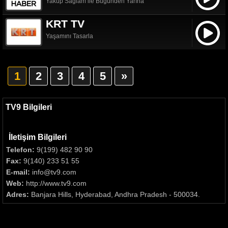
Yakup Sağlam ile Bugünden Yarına
KRT TV
Yaşamını Tasarla
1
2
3
4
5
»
TV9 Bilgileri
İletişim Bilgileri
Telefon:
9(199) 482 90 90
Fax:
9(140) 233 51 55
E-mail:
info@tv9.com
Web:
http://www.tv9.com
Adres:
Banjara Hills, Hyderabad, Andhra Pradesh - 500034.