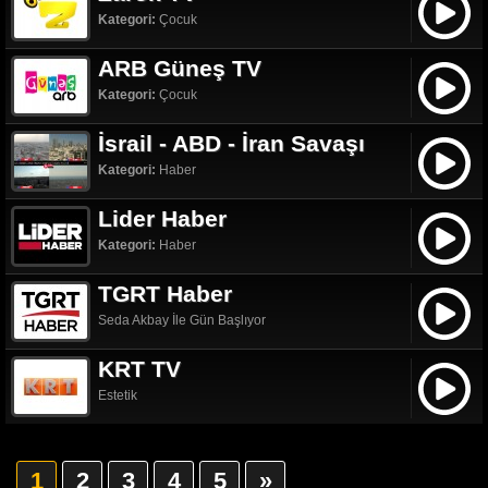
Kategori:
Çocuk
ARB Güneş TV
Kategori:
Çocuk
İsrail - ABD - İran Savaşı
Kategori:
Haber
Lider Haber
Kategori:
Haber
TGRT Haber
Seda Akbay İle Gün Başlıyor
KRT TV
Estetik
1
2
3
4
5
»