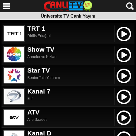
Üniversite TV Canlı Yayını
Üniversite TV Canlı Yayını
telif sahibinin talebi üzerine web sitemizden kaldırılmıştır.
Kanalın canlı yayınına yönlendirilmek için tıklayın.
TRT 1
Diriliş Ertuğrul
Show TV
Anneler ve Kızları
Star TV
Benim Tatlı Yalanım
Kanal 7
Elif
ATV
Aile Saadeti
Kanal D