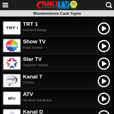
Woodventures Canlı Yayını
Woodventures Canlı Yayını
telif sahibinin talebi üzerine web sitemizden kaldırılmıştır.
Kanalın canlı yayınına yönlendirilmek için tıklayın.
TRT 1
Kod Adı Kırlangıç
Show TV
Pazar Sürprizi
Star TV
Tolgshow Yıldızlar
Kanal 7
TV Filmi
ATV
Var Mısın Yok Musun
Kanal D