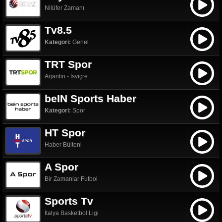
Nilüfer Zamanı
Tv8.5
Kategori:
Genel
TRT Spor
Arjantin - İsviçre
beIN Sports Haber
Kategori:
Spor
HT Spor
Haber Bülteni
A Spor
Bir Zamanlar Futbol
Sports Tv
İtalya Basketbol Ligi