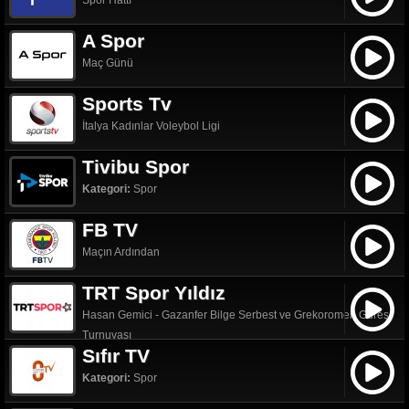
Spor Hattı
A Spor
Maç Günü
Sports Tv
İtalya Kadınlar Voleybol Ligi
Tivibu Spor
Kategori:
Spor
FB TV
Maçın Ardından
TRT Spor Yıldız
Hasan Gemici - Gazanfer Bilge Serbest ve Grekoromen Güreş
Turnuvası
Sıfır TV
Kategori:
Spor