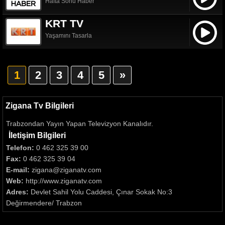
Hafta Sonu Haber
KRT TV
Yaşamını Tasarla
1
2
3
4
5
»
Zigana Tv Bilgileri
Trabzondan Yayın Yapan Televizyon Kanalıdır.
İletişim Bilgileri
Telefon:
0 462 325 39 00
Fax:
0 462 325 39 04
E-mail:
zigana@ziganatv.com
Web:
http://www.ziganatv.com
Adres:
Devlet Sahil Yolu Caddesi, Çınar Sokak No:3
Değirmendere/ Trabzon