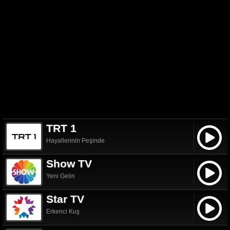
TRT 1
Hayallerinin Peşinde
Show TV
Yeni Gelin
Star TV
Erkenci Kuş